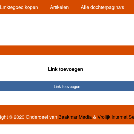
Linktegoed kopen
Artikelen
Alle dochterpagina's
Link toevoegen
Link toevoegen
ight © 2023 Onderdeel van
BaakmanMedia
&
Vrolijk Internet S